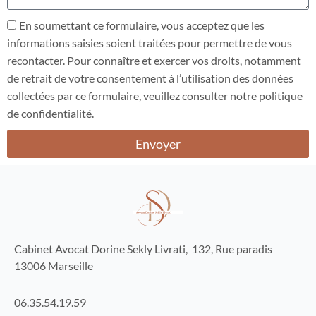
a
A
En soumettant ce formulaire, vous acceptez que les
g
c
informations saisies soient traitées pour permettre de vous
e
c
recontacter. Pour connaître et exercer vos droits, notamment
e
de retrait de votre consentement à l’utilisation des données
p
collectées par ce formulaire, veuillez consulter notre politique
t
de confidentialité.
a
t
Envoyer
i
o
n
Cabinet Avocat Dorine Sekly Livrati, 132, Rue paradis
13006 Marseille
06.35.54.19.59