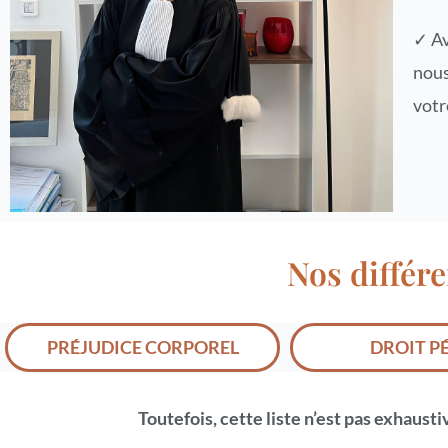
✓ Av
nous
votr
Nos différ
PRÉJUDICE CORPOREL
DROIT P
Toutefois, cette liste n’est pas exhaust