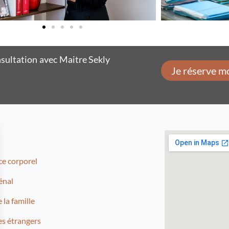
nsultation avec Maitre Sekly
Je réserve m
ce corporel
énal
 la famille
es étrangers