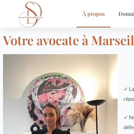
Aller
À propos
Domai
au
contenu
Votre avocate à Marseil
✓ La
répo
✓ No
défe