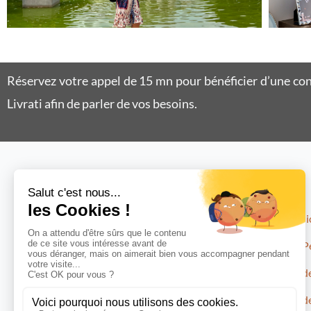
Réservez votre appel de 15 mn pour bénéficier d’une co
Livrati afin de parler de vos besoins.
Menu
Préjudi
Droit P
Cabinet Avocat Dorine Sekly Livrati,
Droit de
132, Rue paradis 13006 Marseille
Droit d