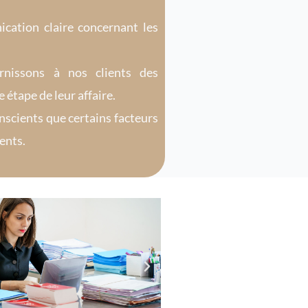
cation claire concernant les
nissons à nos clients des
 étape de leur affaire.
scients que certains facteurs
ents.