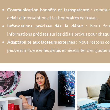
Communication honnête et transparente
: communi
délais d’intervention et les honoraires de travail.
Informations précises dès le début :
Nous four
informations précises sur les délais prévus pour chaque
Adaptabilité aux facteurs externes :
Nous restons con
peuvent influencer les délais et nécessiter des ajustem