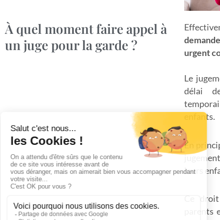
À quel moment faire appel à
Effectiv
demander
un juge pour la garde ?
urgent co
Le jugem
délai d
tempora
enfants.
En princi
jugement
leurs enf
Ce droit
parents e