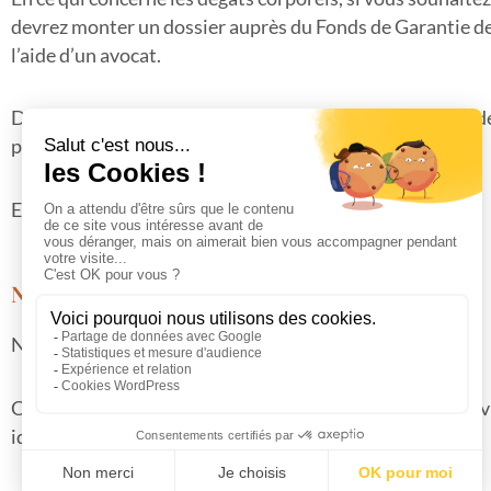
devrez monter un dossier auprès du Fonds de Garantie 
l’aide d’un avocat.
Dans ce cas, il sera nécessaire de prouver la matérialité de
permettant d’attester des préjudices subis.
En plus de cela, vous devrez déposer plainte contre X.
Notre rôle en tant qu'avocat
Nous sommes là pour vous aider.
Ce fonds de garanties peut être encore saisi si vous être 
identifié mais non assuré.