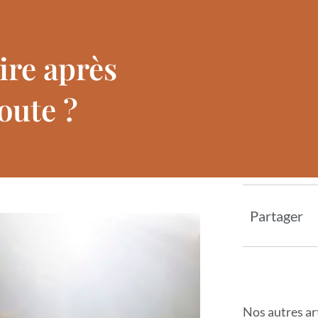
ire après
oute ?
Partager
Nos autres ar