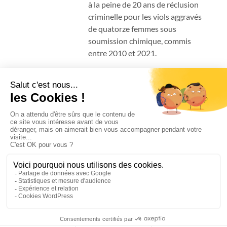
à la peine de 20 ans de réclusion
criminelle pour les viols aggravés
de quatorze femmes sous
soumission chimique, commis
entre 2010 et 2021.
La différence entre un
divorce amiable et un
divorce par consentement
mutuel
Quelle est la différence entre un
divorce à l’amiable et un divorce
par consentement mutuel ?
Aucune différence juridique : le
divorce à l’amiable est