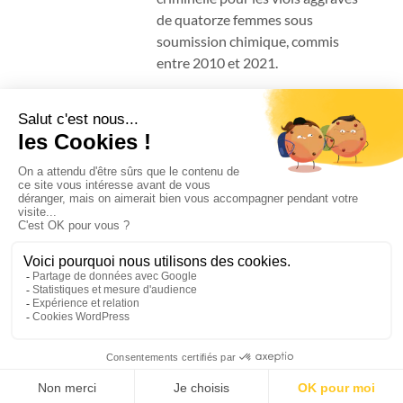
de quatorze femmes sous
soumission chimique, commis
entre 2010 et 2021.
La différence entre un
divorce amiable et un
divorce par consentement
mutuel
Quelle est la différence entre un
divorce à l’amiable et un divorce
par consentement mutuel ?
Aucune différence juridique : le
divorce à l’amiable est